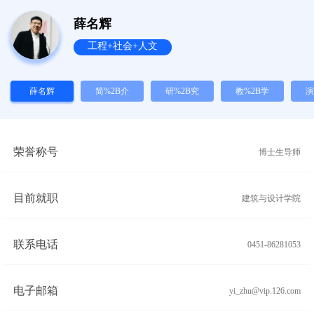
薛名辉
工程+社会+人文
薛名辉
简%2B介
研%2B究
教%2B学
演
荣誉称号
博士生导师
目前就职
建筑与设计学院
联系电话
0451-86281053
电子邮箱
yi_zhu@vip.126.com