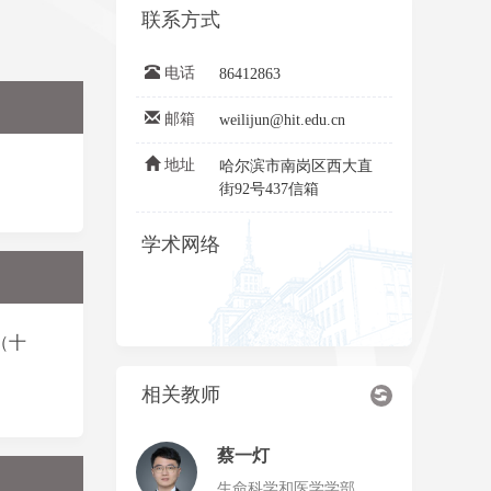
联系方式
电话
86412863
邮箱
weilijun@hit.edu.cn
地址
哈尔滨市南岗区西大直
街92号437信箱
学术网络
（十
相关教师
蔡一灯
生命科学和医学学部