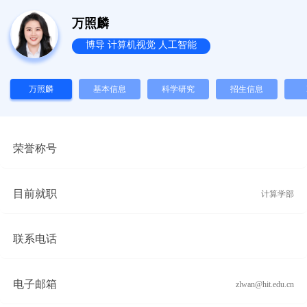
万照麟
博导 计算机视觉 人工智能
万照麟
基本信息
科学研究
招生信息
Inf
荣誉称号
目前就职
计算学部
联系电话
电子邮箱
zlwan@hit.edu.cn