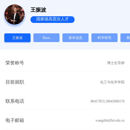
王振波
国家级高层次人才
王振波
Basic
基本信息
科学研究
教
Information
新页签
荣誉称号
博士生导师
目前就职
化工与化学学院
联系电话
86417853,18645006176
电子邮箱
wangzhb@hit.edu.cn