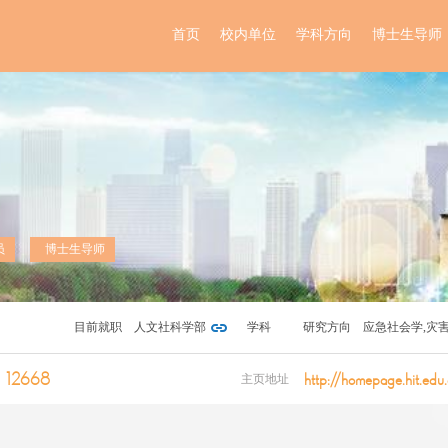
首页
校内单位
学科方向
博士生导师
员
博士生导师
目前就职
人文社科学部
学科
研究方向
应急社会学,灾
安全
12668
http://homepage.hit.edu
主页地址