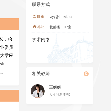
联系方式
邮箱
wyy@hit.edu.cn
地址
校部楼 1017室
长，哈
学术网络
业委员
大学应
sk
人。
相关教师
王妍妍
人文社科学部