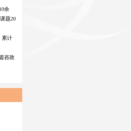
10余
课题20
篇，累计
篇
咨政