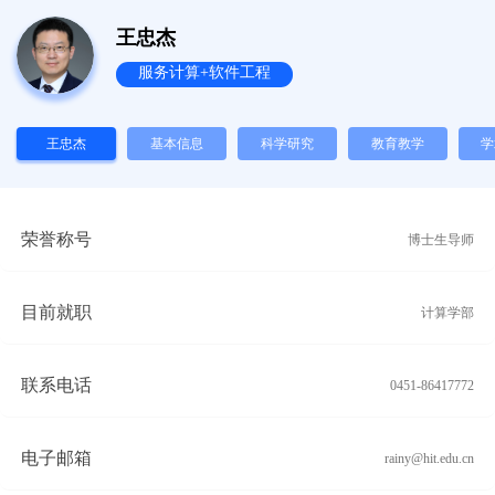
王忠杰
服务计算+软件工程
王忠杰
基本信息
科学研究
教育教学
学
荣誉称号
博士生导师
目前就职
计算学部
联系电话
0451-86417772
电子邮箱
rainy@hit.edu.cn