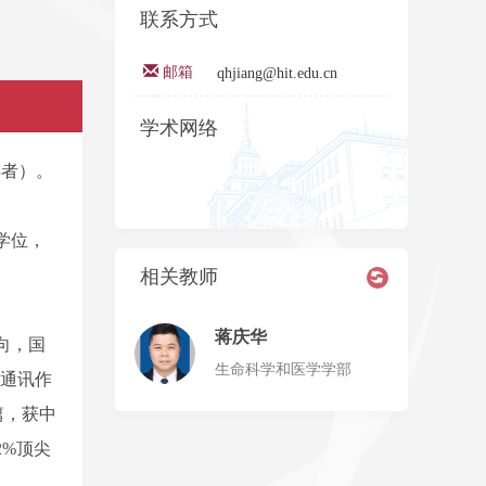
联系方式
邮箱
qhjiang@hit.edu.cn
学术网络
得者）。
学位，
相关教师
蒋庆华
向，国
生命科学和医学学部
或通讯作
0余篇，获中
2%顶尖