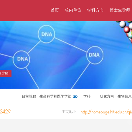
首页
校内单位
学科方向
博士生导师
生导师
目前就职
生命科学和医学学部
学科
研究方向
生物信息
图谱绘制
2429
http://homepage.hit.edu.cn/qi
主页地址