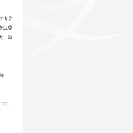
学专委
专业委
大、重
主持
17），
），