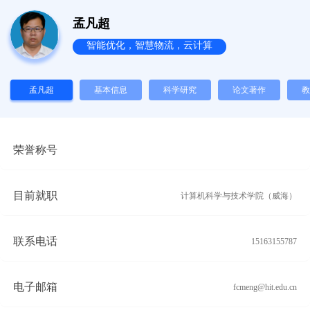
孟凡超
智能优化，智慧物流，云计算
孟凡超
基本信息
科学研究
论文著作
教
荣誉称号
目前就职
计算机科学与技术学院（威海）
联系电话
15163155787
电子邮箱
fcmeng@hit.edu.cn