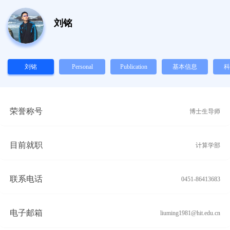
刘铭
刘铭
Personal
Publication
基本信息
科
荣誉称号
博士生导师
目前就职
计算学部
联系电话
0451-86413683
电子邮箱
liuming1981@hit.edu.cn