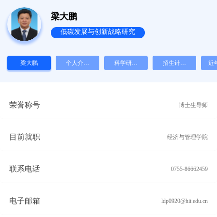
梁大鹏
低碳发展与创新战略研究
梁大鹏
个人介绍
科学研究
招生计划
近
Personal
scientific
Enrollment
科
Information
research
Plan
荣誉称号
博士生导师
目前就职
经济与管理学院
联系电话
0755-86662459
电子邮箱
ldp0920@hit.edu.cn