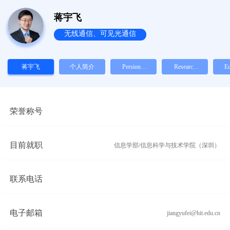
蒋宇飞
无线通信、可见光通信
蒋宇飞
个人简介
Persional
Research
Ed
Profile
Interest
荣誉称号
目前就职
信息学部/信息科学与技术学院（深圳）
联系电话
电子邮箱
jiangyufei@hit.edu.cn