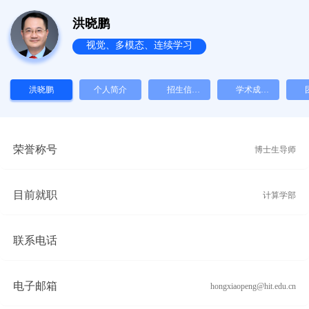
洪晓鹏
视觉、多模态、连续学习
洪晓鹏
个人简介
招生信
学术成
息/Hiring
果/Publicati
员/
on
荣誉称号
博士生导师
目前就职
计算学部
联系电话
电子邮箱
hongxiaopeng@hit.edu.cn