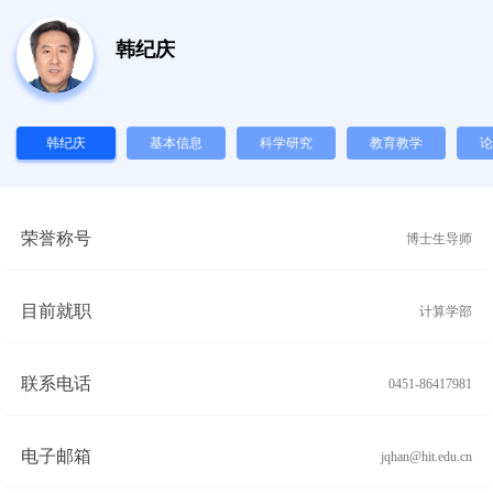
韩纪庆
韩纪庆
基本信息
科学研究
教育教学
论
荣誉称号
博士生导师
目前就职
计算学部
联系电话
0451-86417981
电子邮箱
jqhan@hit.edu.cn