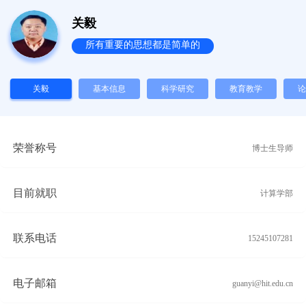
关毅
所有重要的思想都是简单的
关毅
基本信息
科学研究
教育教学
论
荣誉称号
博士生导师
目前就职
计算学部
联系电话
15245107281
电子邮箱
guanyi@hit.edu.cn