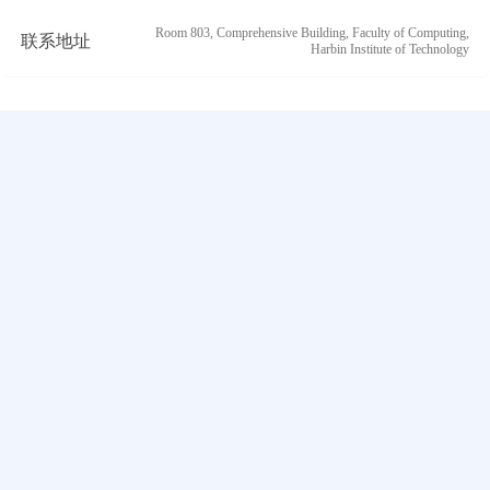
Room 803, Comprehensive Building, Faculty of Computing,
联系地址
Harbin Institute of Technology