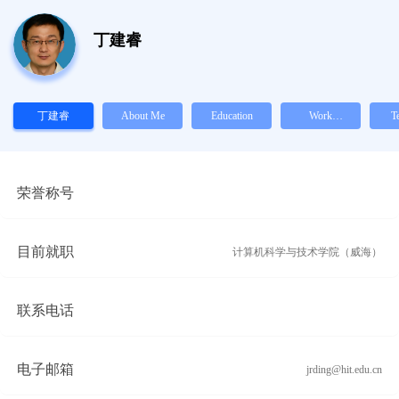
丁建睿
丁建睿
About Me
Education
Work
T
Experience
荣誉称号
目前就职
计算机科学与技术学院（威海）
联系电话
电子邮箱
jrding@hit.edu.cn