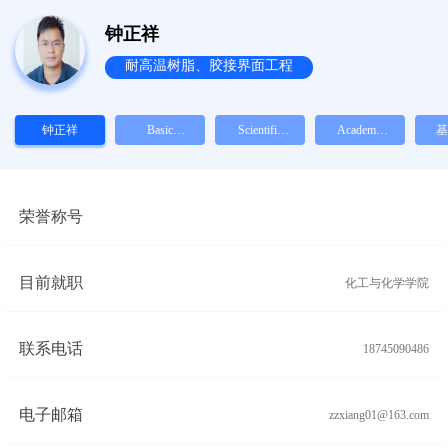
钟正祥
耐高温树脂、胶接界面工程
钟正祥
Basic
Scientific
Academic
基
Information
Research
Papers and
Works
荣誉称号
目前就职
化工与化学学院
联系电话
18745090486
电子邮箱
zzxiang01@163.com