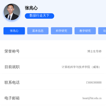
张兆心
数据行走天下
张兆心
基本信息
科学研究
教学研究
论
荣誉称号
博士生导师
目前就职
计算机科学与技术学院（威海）
联系电话
15606300888
电子邮箱
heart@hit.edu.cn