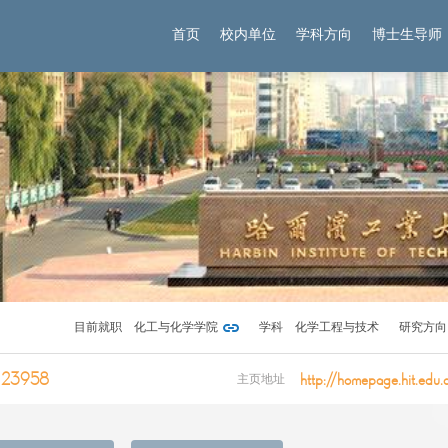
首页
校内单位
学科方向
博士生导师
目前就职
化工与化学学院
学科
化学工程与技术
研究方向
23958
http://homepage.hit.edu.
主页地址