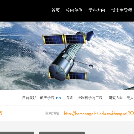
首页
校内单位
学科方向
博士生导师
目前就职
航天学院
学科
控制科学与工程
研究方向
无人
3
http://homepage.hit.edu.cn/zhangka
主页地址