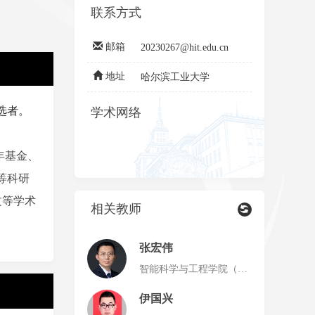
联系方式
邮箱
20230267@hit.edu.cn
地址
哈尔滨工业大学
选者
。
学术网络
年基金、
等科研
文等学术
相关教师
张宏伟
智能科学与工程学院（深
圳）
伊国兴