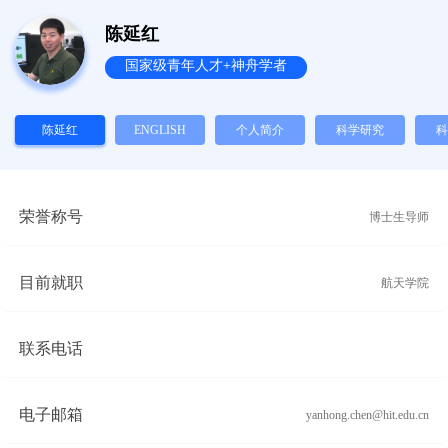
陈延红
国家级青年人才+神舟学者
陈延红
ENGLISH
个人简介
科学研究
科
荣誉称号
博士生导师
目前就职
航天学院
联系电话
电子邮箱
yanhong.chen@hit.edu.cn