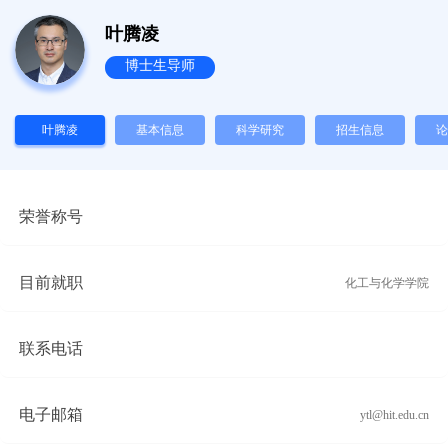
叶腾凌
博士生导师
叶腾凌
基本信息
科学研究
招生信息
论
荣誉称号
目前就职
化工与化学学院
联系电话
电子邮箱
ytl@hit.edu.cn