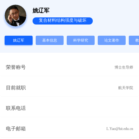
姚辽军
复合材料结构强度与破坏
姚辽军
基本信息
科学研究
论文著作
教
荣誉称号
博士生导师
目前就职
航天学院
联系电话
电子邮箱
L.Yao@hit.edu.cn