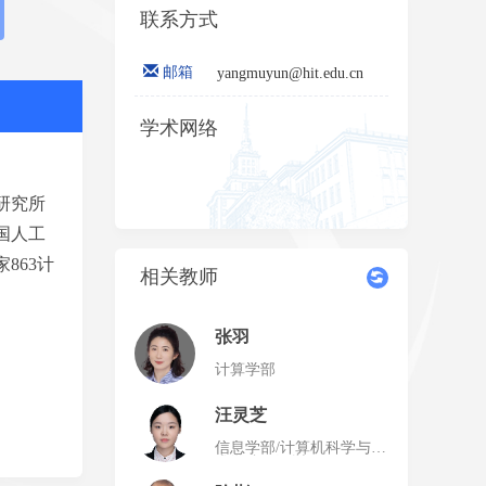
联系方式
邮箱
yangmuyun@hit.edu.cn
学术网络
研究所
国人工
863计
相关教师
张羽
计算学部
汪灵芝
信息学部/计算机科学与技
术学院（深圳）