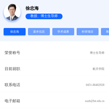
徐忠海
教授、博士生导师
徐忠海
基本信息
学术成果
科研项目
教
荣誉称号
博士生导师
目前就职
航天学院
联系电话
0451-86402928
电子邮箱
xuzh@hit.edu.cn