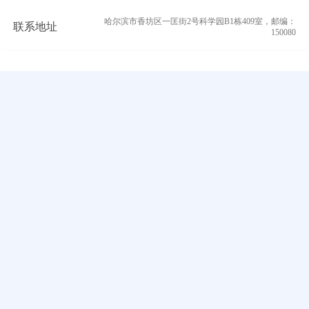
哈尔滨市香坊区一匡街2号科学园B1栋409室，邮编：
联系地址
150080