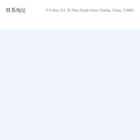
联系地址
P.O.Box 321, 92 West Dazhi Street, Harbin, China, 150001