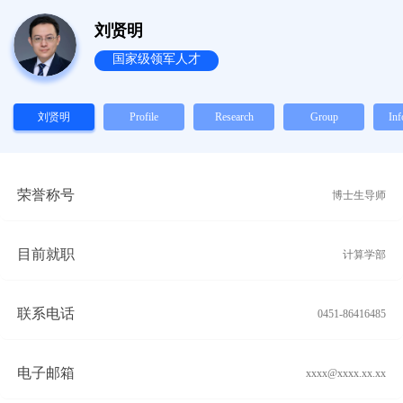
刘贤明
国家级领军人才
刘贤明
Profile
Research
Group
Inf
荣誉称号
博士生导师
目前就职
计算学部
联系电话
0451-86416485
电子邮箱
xxxx@xxxx.xx.xx