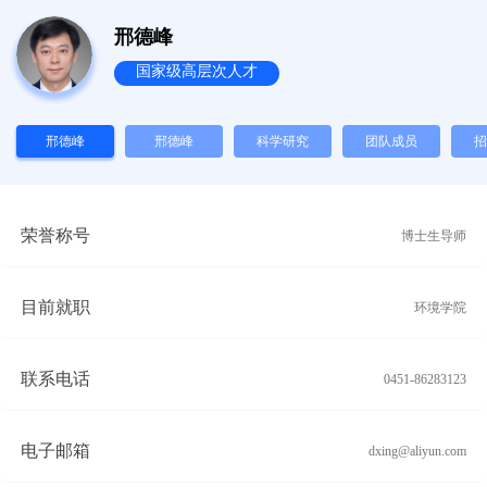
邢德峰
国家级高层次人才
邢德峰
邢德峰
科学研究
团队成员
招
荣誉称号
博士生导师
目前就职
环境学院
联系电话
0451-86283123
电子邮箱
dxing@aliyun.com