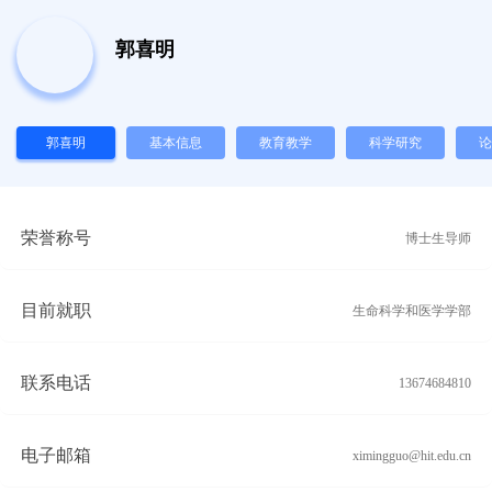
郭喜明
郭喜明
基本信息
教育教学
科学研究
论
荣誉称号
博士生导师
目前就职
生命科学和医学学部
联系电话
13674684810
电子邮箱
ximingguo@hit.edu.cn