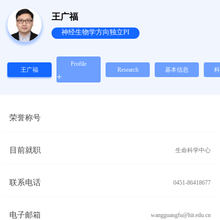
王广福
神经生物学方向独立PI
Profile
王广福
Research
基本信息
科
+
荣誉称号
目前就职
生命科学中心
联系电话
0451-86418677
电子邮箱
wangguangfu@hit.edu.cn