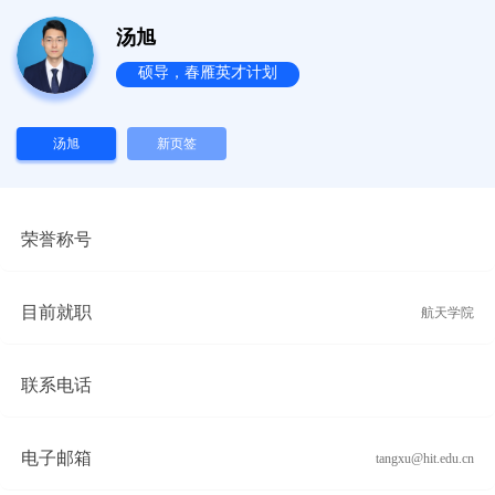
汤旭
硕导，春雁英才计划
汤旭
新页签
荣誉称号
目前就职
航天学院
联系电话
电子邮箱
tangxu@hit.edu.cn