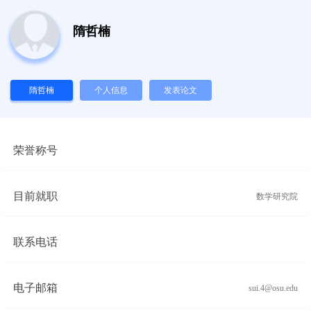
隋哲楠
隋哲楠
个人信息
发表论文
荣誉称号
目前就职
数学研究院
联系电话
电子邮箱
sui.4@osu.edu