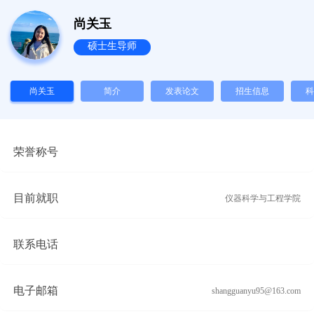
尚关玉
硕士生导师
尚关玉
简介
发表论文
招生信息
科
荣誉称号
目前就职
仪器科学与工程学院
联系电话
电子邮箱
shangguanyu95@163.com