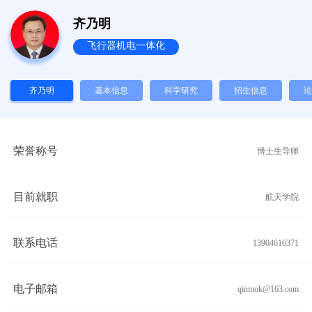
齐乃明
飞行器机电一体化
齐乃明
基本信息
科学研究
招生信息
论
荣誉称号
博士生导师
目前就职
航天学院
联系电话
13904616371
电子邮箱
qinmok@163.com