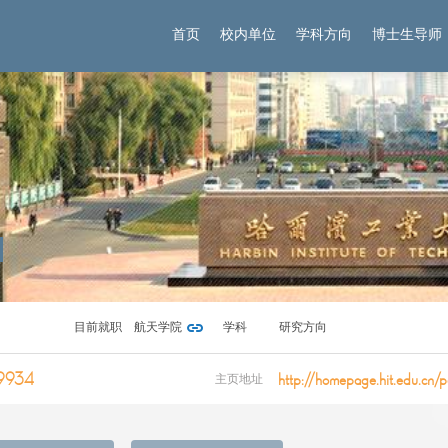
首页
校内单位
学科方向
博士生导师
目前就职
航天学院
学科
研究方向
9934
http://homepage.hit.edu.cn/
主页地址