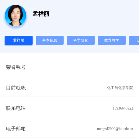
孟祥丽
孟祥丽
基本信息
科学研究
教育教学
论
荣誉称号
目前就职
化工与化学学院
联系电话
13936643922
电子邮箱
mengxl2009@hit.edu.cn