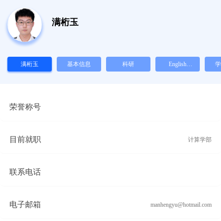
满桁玉
满桁玉
基本信息
科研
English
学
Version
荣誉称号
目前就职
计算学部
联系电话
电子邮箱
manhengyu@hotmail.com