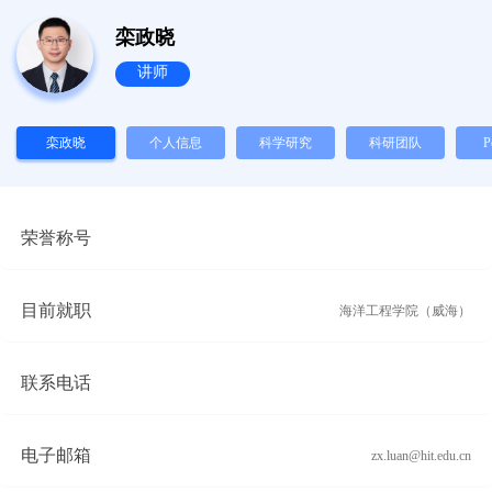
栾政晓
讲师
栾政晓
个人信息
科学研究
科研团队
P
Inf
荣誉称号
目前就职
海洋工程学院（威海）
联系电话
电子邮箱
zx.luan@hit.edu.cn