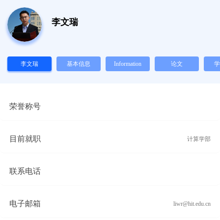
李文瑞
李文瑞
基本信息
Information
论文
学
荣誉称号
目前就职
计算学部
联系电话
电子邮箱
liwr@hit.edu.cn