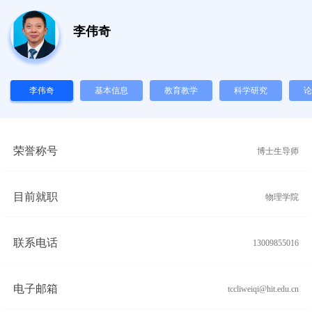
李伟奇
李伟奇
基本信息
教育教学
科学研究
论
荣誉称号
博士生导师
目前就职
物理学院
联系电话
13009855016
电子邮箱
tccliweiqi@hit.edu.cn