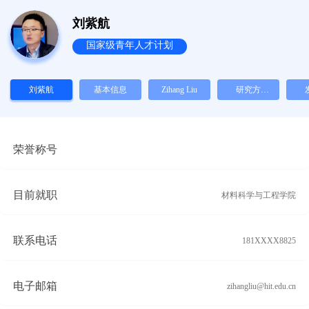
刘紫航
国家级青年人才计划
刘紫航
基本信息
Zihang Liu
研究方
向/RESEA
文/
RCH
A
荣誉称号
AREAS
目前就职
材料科学与工程学院
联系电话
181XXXX8825
电子邮箱
zihangliu@hit.edu.cn