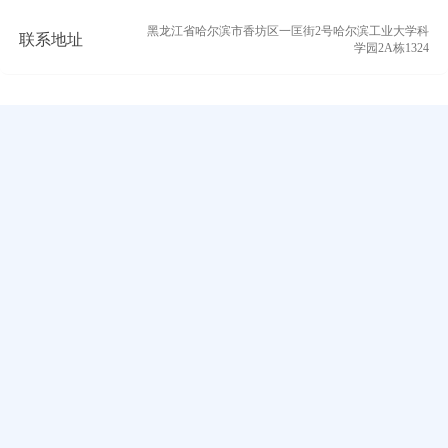
黑龙江省哈尔滨市香坊区一匡街2号哈尔滨工业大学科
联系地址
学园2A栋1324