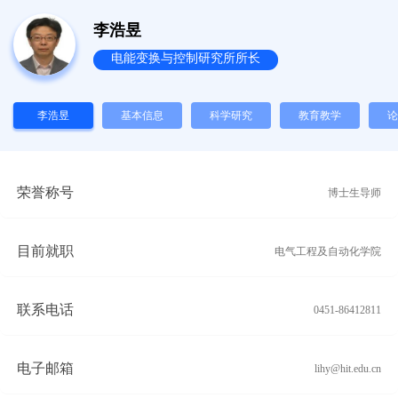
李浩昱
电能变换与控制研究所所长
李浩昱
基本信息
科学研究
教育教学
论
荣誉称号
博士生导师
目前就职
电气工程及自动化学院
联系电话
0451-86412811
电子邮箱
lihy@hit.edu.cn