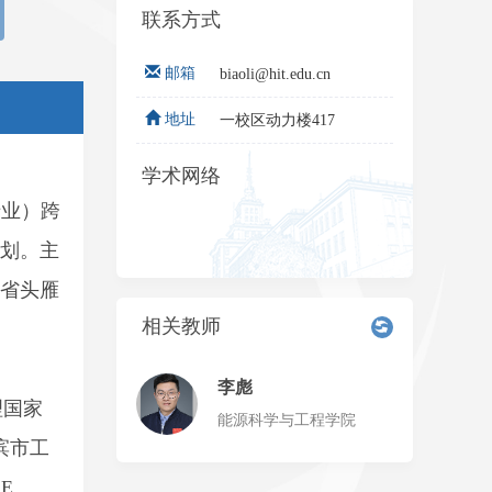
联系方式
邮箱
biaoli@hit.edu.cn
地址
一校区动力楼417
学术网络
专业）跨
划。主
省头雁
相关教师
李彪
理国家
能源科学与工程学院
滨市工
E、