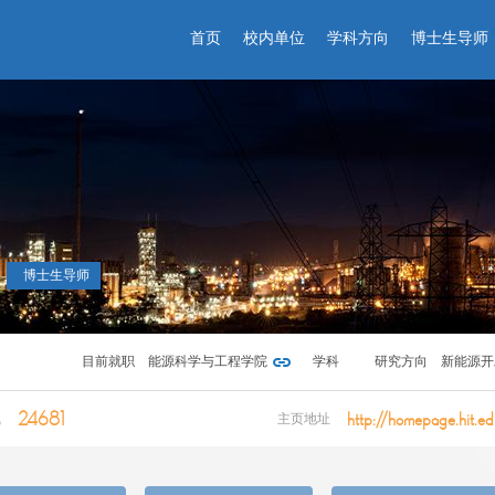
首页
校内单位
学科方向
博士生导师
博士生导师
目前就职
能源科学与工程学院
学科
研究方向
新能源开
24681
http://homepage.hit.ed
气
主页地址