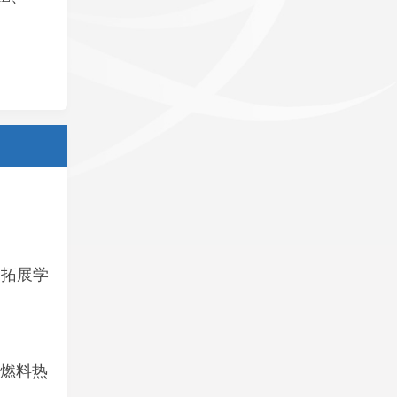
，拓展学
燃料热