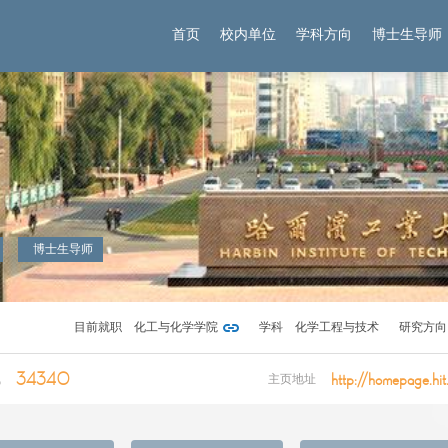
首页
校内单位
学科方向
博士生导师
博士生导师
目前就职
化工与化学学院
学科
化学工程与技术
研究方向
34340
http://homepage.hit
气
主页地址