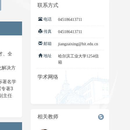
联系方式
电话
045186413711
传真
045186413711
邮箱
jiangzaixing@hit.edu.cn
才、全
地址
哈尔滨工业大学1254信
箱
化解决方
学术网络
等国际著名学
写专著3
副主任
相关教师