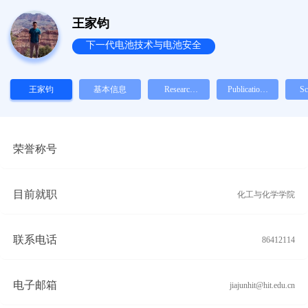
王家钧
下一代电池技术与电池安全
王家钧
基本信息
Research
Publications
Sc
Interests 研
论文
究方向
Ga
荣誉称号
目前就职
化工与化学学院
联系电话
86412114
电子邮箱
jiajunhit@hit.edu.cn