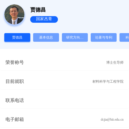
贾德昌
国家杰青
贾德昌
基本信息
研究方向与
论著与专利
科
招生信息
荣誉称号
博士生导师
目前就职
材料科学与工程学院
联系电话
电子邮箱
dcjia@hit.edu.cn