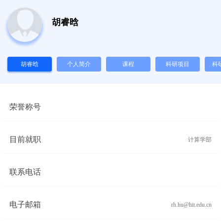
胡睿晗
胡睿晗
个人简介
课程
科研项目
科
荣誉称号
目前就职
计算学部
联系电话
电子邮箱
rh.hu@hit.edu.cn