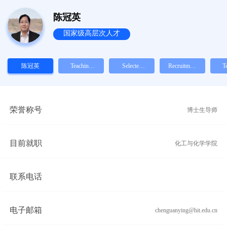
陈冠英
国家级高层次人才
陈冠英
Teaching
Selected
Recruitment
T
Experience
Publications
Information
Ex
荣誉称号
博士生导师
目前就职
化工与化学学院
联系电话
电子邮箱
chenguanying@hit.edu.cn