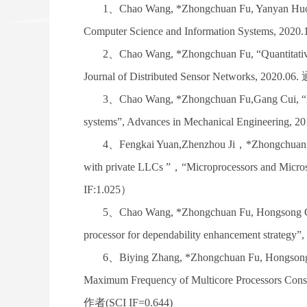
1、
Chao Wang, *Zhongchuan Fu
, Yanyan Hu
Computer Science and Information Systems
, 2020.
2、
Chao Wang, *Zhongchuan Fu
,
“Quantitati
Journal of Distributed Sensor Networks
, 2020.06.
3、
Chao Wang, *Zhongchuan Fu,Gang Cui
,
“
systems”
,
Advances in Mechanical Engineering
, 2
4、
Fengkai Yuan,Zhenzhou Ji
，*
Zhongchuan 
with private LLCs ”
，
“Microprocessors and Micro
IF:1.025
）
5、
Chao Wang, *Zhongchuan Fu, Hongsong Chen
processor for dependability enhancement strategy”, 
6、
Biying Zhang, *Zhongchuan Fu, Hongsong C
Maximum Frequency of Multicore Processors Consi
作者
(SCI IF=0.644)