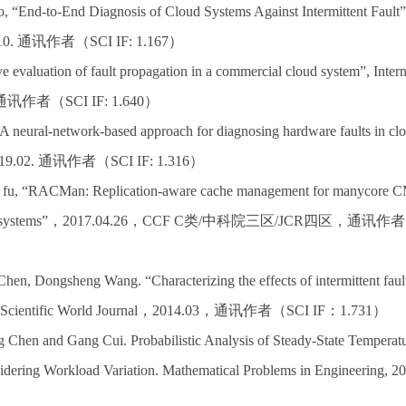
o
,
“End-to-End Diagnosis of Cloud Systems Against Intermittent Fault”
10.
通讯作者（
SCI IF: 1.167
）
ve evaluation of fault propagation in a commercial cloud system”
,
Inter
通讯作者（
SCI IF: 1.640
）
A neural-network-based approach for diagnosing hardware faults in cl
019.02.
通讯作者（
SCI IF: 1.316
）
fu, “RACMan: Replication-aware cache management for manycore 
systems”
，
2017.04.26
，
CCF C
类
/
中科院三区
/JCR
四区，通讯作者
, Dongsheng Wang. “Characterizing the effects of intermittent fault
Scientific World Journal
，
2014.03
，通讯作者（
SCI IF
：
1.731
）
hen and Gang Cui. Probabilistic Analysis of Steady-State Temperat
dering Workload Variation. Mathematical Problems in Engineering, 2