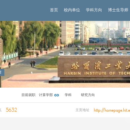
首页
校内单位
学科方向
博士生导师
授
目前就职
计算学部
学科
研究方向
5632
http://homepage.hit.
气
主页地址