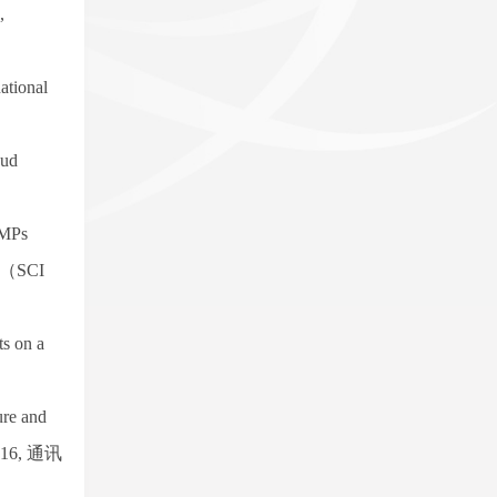
,
national
oud
CMPs
（
SCI
s on a
ure and
016,
通讯