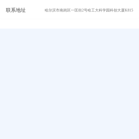
联系地址
哈尔滨市南岗区一匡街2号哈工大科学园科创大厦K815