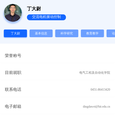
丁大尉
交流电机驱动控制
丁大尉
基本信息
科学研究
教育教学
论
荣誉称号
目前就职
电气工程及自动化学院
联系电话
0451-86413420
电子邮箱
dingdawei@hit.edu.cn