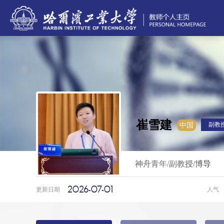
崔雪建
副教
中国
神舟青年/副教授/博导
2026-07-01
更新日期
人气