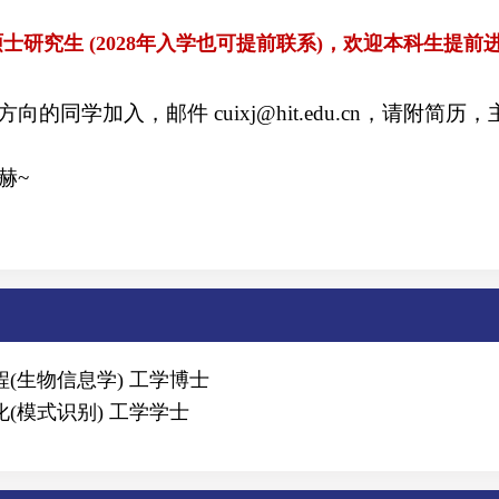
士研究生 (
2028
年入学也可提前联系)，欢迎本科生提前
等方向的同学加入，邮件
cuixj@hit.edu.cn
，请附简历，
赫
~
与工程(生物信息学) 工学博士
自动化(模式识别) 工学学士