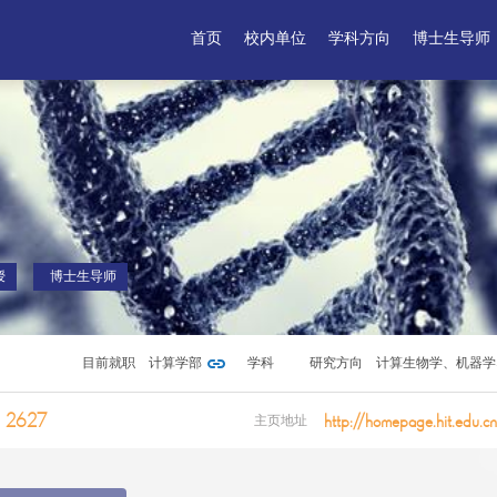
首页
校内单位
学科方向
博士生导师
授
博士生导师
目前就职
计算学部
学科
研究方向
计算生物学、机器学
2627
http://homepage.hit.edu.cn
主页地址