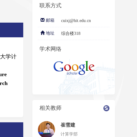
联系方式
邮箱
cuixj@hit.edu.cn
地址
综合楼318
学术网络
业大学计
ure
arch
相关教师
崔雪建
计算学部